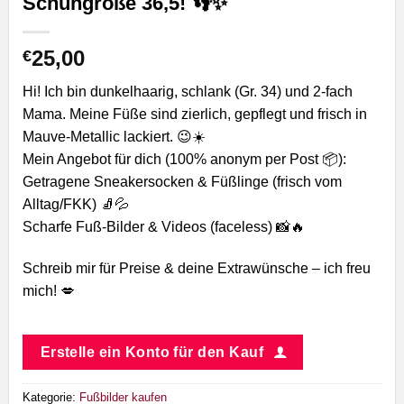
Schuhgröße 36,5! 👣✨
25,00
€
Hi! Ich bin dunkelhaarig, schlank (Gr. 34) und 2-fach
Mama. Meine Füße sind zierlich, gepflegt und frisch in
Mauve-Metallic lackiert. 😉☀️
Mein Angebot für dich (100% anonym per Post 📦):
Getragene Sneakersocken & Füßlinge (frisch vom
Alltag/FKK) 🧦💦
Scharfe Fuß-Bilder & Videos (faceless) 📸🔥
Schreib mir für Preise & deine Extrawünsche – ich freu
mich! 💋
Erstelle ein Konto für den Kauf
Kategorie:
Fußbilder kaufen