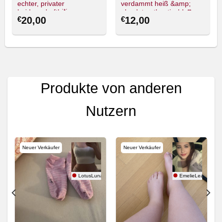
echter, privater
verdammt heiß &amp;
Leidenschaft! 🌟
absolut authentisch! 👅
€
20,00
€
12,00
Produkte von anderen
Nutzern
Neuer Verkäufer
Neuer Verkäufer
LotusLuna
EmelieLea