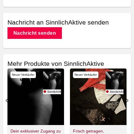
Nachricht an SinnlichAktive senden
Nachricht senden
Mehr Produkte von SinnlichAktive
Neuer Verkäufer
Neuer Verkäufer
ive
SinnlichAktive
SinnlichAktive
Dein exklusiver Zugang zu
Frisch getragen,