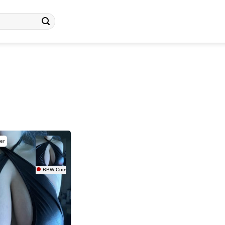
er
BBW Curry