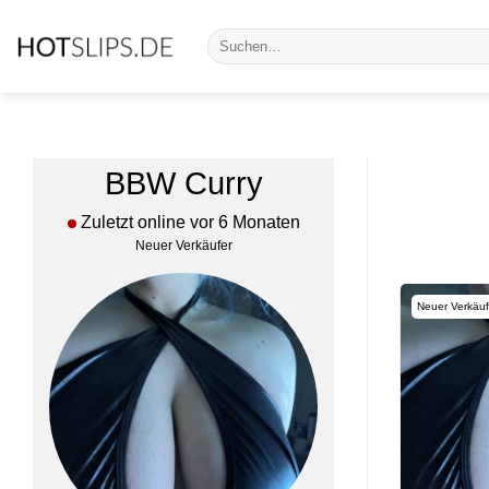
Zum
Suche
Inhalt
nach:
springen
BBW Curry
Zuletzt online vor 6 Monaten
Neuer Verkäufer
Neuer Verkäuf