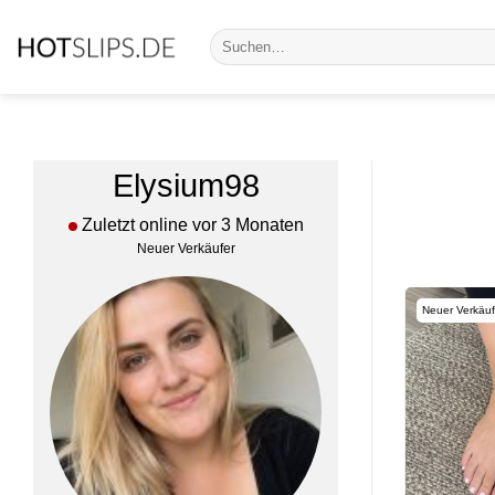
Zum
Suche
Inhalt
nach:
springen
Elysium98
Zuletzt online vor 3 Monaten
Neuer Verkäufer
Neuer Verkäuf