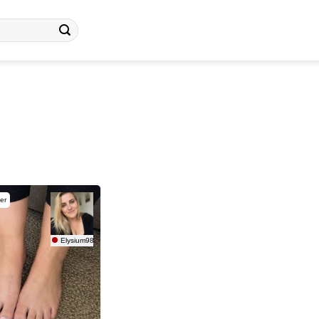
er
Elysium98