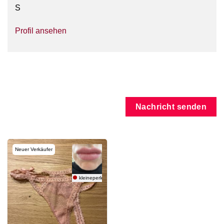
S
Profil ansehen
Nachricht senden
Neuer Verkäufer
kleineperle