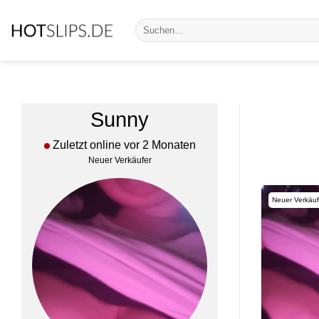
Zum
Suche
Inhalt
nach:
springen
Sunny
Zuletzt online vor 2 Monaten
Neuer Verkäufer
Neuer Verkäuf