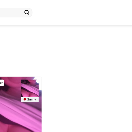
er
Sunny