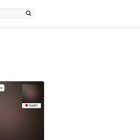
er
Kiki97