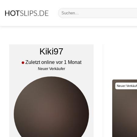
Zum
Suche
Inhalt
nach:
springen
Kiki97
Zuletzt online vor 1 Monat
Neuer Verkäufer
Neuer Verkäuf