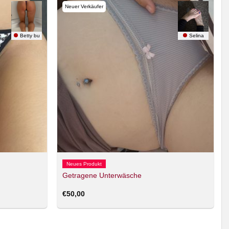
Neuer Verkäufer
Betty bu
Selina
Neues Produkt
Getragene Unterwäsche
€
50,00