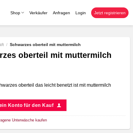
Shop
Verkäufer
Anfragen
Login
Jetzt registrieren
ft
/
Schwarzes oberteil mit muttermilch
zes oberteil mit muttermilch
warzes oberteil das leicht benetzt ist mit muttermilch
 ein Konto für den Kauf
ragene Unterwäsche kaufen