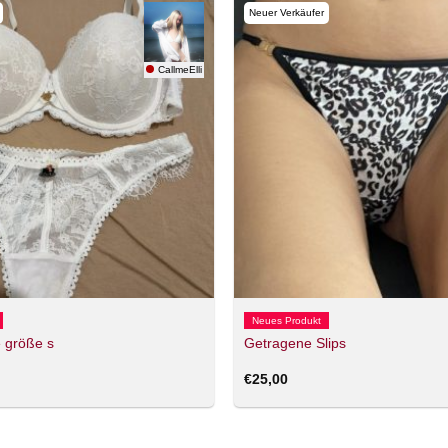
Neuer Verkäufer
CallmeElli
Neues Produkt
 größe s
Getragene Slips
€
25,00