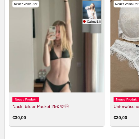
Neuer Verkäufer
Neuer Verkäufer
ptation
CallmeElli
Neues Produkt
Neues Produkt
Nackt bilder Packet 25€ 🫶🏻
Unterwäsche
€
30,00
€
30,00