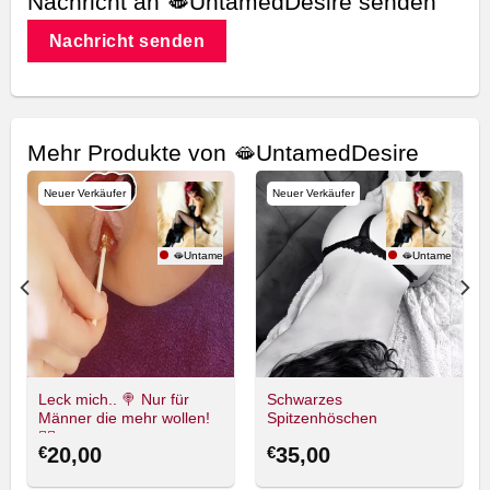
Nachricht an 🫦UntamedDesire senden
Nachricht senden
Mehr Produkte von 🫦UntamedDesire
Neuer Verkäufer
Neuer Verkäufer
Desire
🫦UntamedDesire
🫦UntamedDesir
Leck mich.. 🍭 Nur für
Schwarzes
Männer die mehr wollen!
Spitzenhöschen
❤️‍🔥
€
20,00
€
35,00